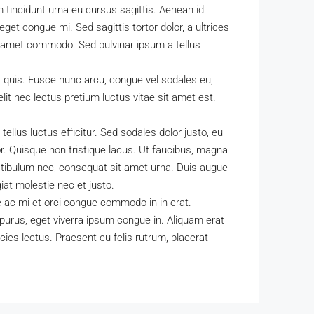
am tincidunt urna eu cursus sagittis. Aenean id
get congue mi. Sed sagittis tortor dolor, a ultrices
it amet commodo. Sed pulvinar ipsum a tellus
 quis. Fusce nunc arcu, congue vel sodales eu,
t elit nec lectus pretium luctus vitae sit amet est.
tellus luctus efficitur. Sed sodales dolor justo, eu
or. Quisque non tristique lacus. Ut faucibus, magna
stibulum nec, consequat sit amet urna. Duis augue
iat molestie nec et justo.
ue ac mi et orci congue commodo in in erat.
purus, eget viverra ipsum congue in. Aliquam erat
ies lectus. Praesent eu felis rutrum, placerat