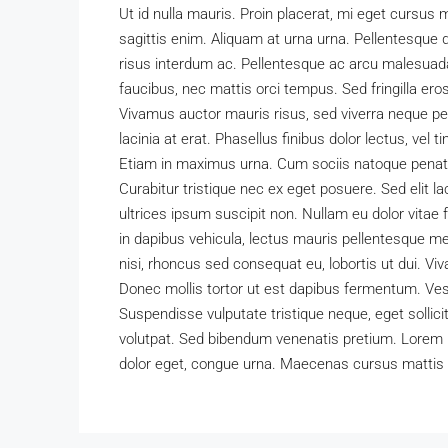
Ut id nulla mauris. Proin placerat, mi eget cursus m
sagittis enim. Aliquam at urna urna. Pellentesque d
risus interdum ac. Pellentesque ac arcu malesuada,
faucibus, nec mattis orci tempus. Sed fringilla eros ef
Vivamus auctor mauris risus, sed viverra neque pe
lacinia at erat. Phasellus finibus dolor lectus, vel t
Etiam in maximus urna. Cum sociis natoque penati
Curabitur tristique nec ex eget posuere. Sed elit lac
ultrices ipsum suscipit non. Nullam eu dolor vitae
in dapibus vehicula, lectus mauris pellentesque m
nisi, rhoncus sed consequat eu, lobortis ut dui. Vi
Donec mollis tortor ut est dapibus fermentum. Vesti
Suspendisse vulputate tristique neque, eget sollic
volutpat. Sed bibendum venenatis pretium. Lorem ip
dolor eget, congue urna. Maecenas cursus mattis 