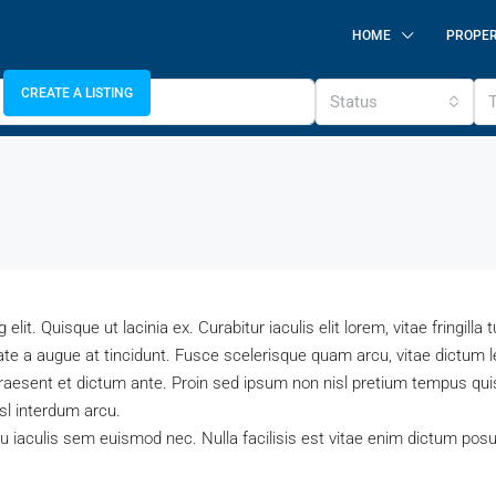
HOME
PROPER
CREATE A LISTING
Status
it. Quisque ut lacinia ex. Curabitur iaculis elit lorem, vitae fringilla
te a augue at tincidunt. Fusce scelerisque quam arcu, vitae dictum 
raesent et dictum ante. Proin sed ipsum non nisl pretium tempus qui
isl interdum arcu.
 iaculis sem euismod nec. Nulla facilisis est vitae enim dictum posue