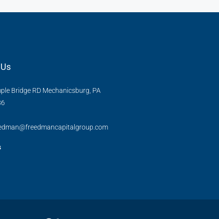
 Us
ple Bridge RD Mechanicsburg, PA
86
eedman@freedmancapitalgroup.com
s