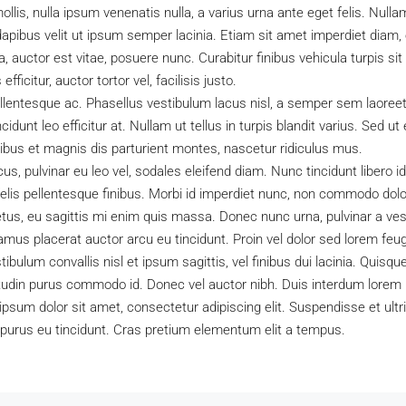
ollis, nulla ipsum venenatis nulla, a varius urna ante eget felis. Null
apibus velit ut ipsum semper lacinia. Etiam sit amet imperdiet diam, e
 auctor est vitae, posuere nunc. Curabitur finibus vehicula turpis s
ficitur, auctor tortor vel, facilisis justo.
llentesque ac. Phasellus vestibulum lacus nisl, a semper sem laoreet
incidunt leo efficitur at. Nullam ut tellus in turpis blandit varius. Sed u
bus et magnis dis parturient montes, nascetur ridiculus mus.
us, pulvinar eu leo vel, sodales eleifend diam. Nunc tincidunt libero id 
 felis pellentesque finibus. Morbi id imperdiet nunc, non commodo dol
etus, eu sagittis mi enim quis massa. Donec nunc urna, pulvinar a ve
vamus placerat auctor arcu eu tincidunt. Proin vel dolor sed lorem feug
bulum convallis nisl et ipsum sagittis, vel finibus dui lacinia. Quisq
itudin purus commodo id. Donec vel auctor nibh. Duis interdum lorem 
sum dolor sit amet, consectetur adipiscing elit. Suspendisse et ultric
purus eu tincidunt. Cras pretium elementum elit a tempus.