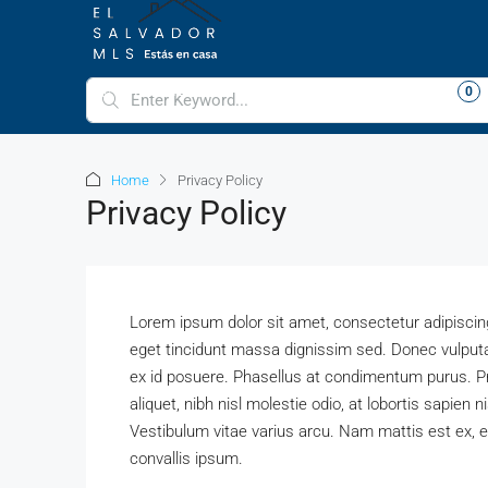
LOGIN
REGISTER
FAVORITES
0
+16612129260
Home
Privacy Policy
Privacy Policy
Lorem ipsum dolor sit amet, consectetur adipiscing el
eget tincidunt massa dignissim sed. Donec vulputa
ex id posuere. Phasellus at condimentum purus. P
aliquet, nibh nisl molestie odio, at lobortis sapien n
Vestibulum vitae varius arcu. Nam mattis est ex, eu
convallis ipsum.