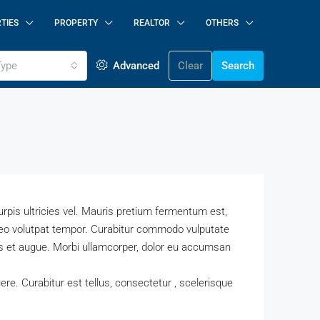
TIES
PROPERTY
REALTOR
OTHERS
Type
Advanced
Clear
Search
 turpis ultricies vel. Mauris pretium fermentum est,
leo volutpat tempor. Curabitur commodo vulputate
s et augue. Morbi ullamcorper, dolor eu accumsan
re. Curabitur est tellus, consectetur , scelerisque