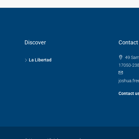
Discover
Contact
49 Sam
La Libertad
17050-23
joshua.fr
Contact u